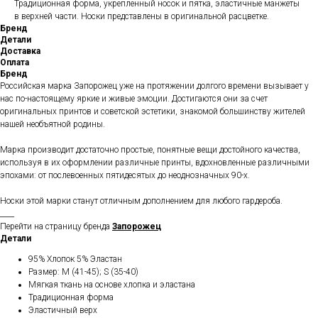
Традиционная форма, укрепленный носок и пятка, эластичные манжеты
в верхней части. Носки представлены в оригинальной расцветке.
Бренд
Детали
Доставка
Оплата
Бренд
Российская марка Запорожец уже на протяжении долгого времени вызывает у
нас по-настоящему яркие и живые эмоции. Достигаются они за счет
оригинальных принтов и советской эстетики, знакомой большинству жителей
нашей необъятной родины.
Марка производит достаточно простые, понятные вещи достойного качества,
используя в их оформлении различные принты, вдохновленные различными
эпохами: от послевоенных пятидесятых до неоднозначных 90-х.
Носки этой марки станут отличным дополнением для любого гардероба.
____
Перейти на страницу бренда
Запорожец
Детали
95% Хлопок 5% Эластан
Размер: M (41-45); S (35-40)
Мягкая ткань на основе хлопка и эластана
Традиционная форма
Эластичный верх