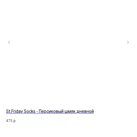
St.Friday Socks - Персиковый шмяк дневной
Bur
475
р.
47