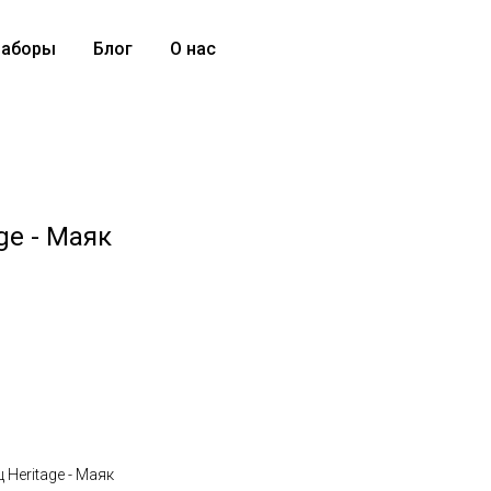
аборы
Блог
О нас
ge - Маяк
Heritage - Маяк