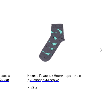
Moscow -
Никита Грузовик Носки короткие с
Supe
айчики
динозаврами серые
475
350
р.