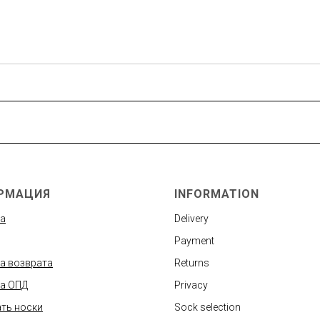
РМАЦИЯ
INFORMATION
а
Delivery
Payment
а возврата
Returns
а ОПД
Privacy
ть носки
Sock selection