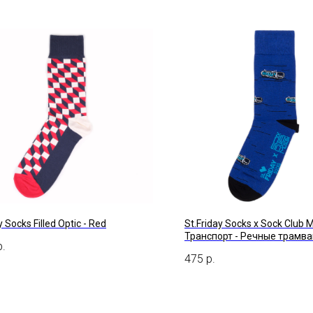
 Socks Filled Optic - Red
St.Friday Socks x Sock Club 
Транспорт - Речные трамв
р.
475
р.