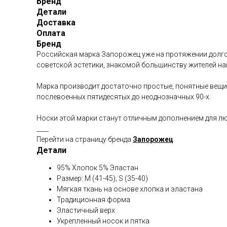
Бренд
Детали
Доставка
Оплата
Бренд
Российская марка Запорожец уже на протяжении долгог
советской эстетики, знакомой большинству жителей н
Марка производит достаточно простые, понятные вещи
послевоенных пятидесятых до неоднозначных 90-х.
Носки этой марки станут отличным дополнением для лю
____
Перейти на страницу бренда
Запорожец
Детали
95% Хлопок 5% Эластан
Размер: M (41-45); S (35-40)
Мягкая ткань на основе хлопка и эластана
Традиционная форма
Эластичный верх
Укрепленный носок и пятка