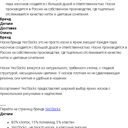
пара носочков создаётся с большой душой и ответственностью. Носки
производятся в России на собственном производстве, где тщательно
отслеживается качество ниток и цветовые сочетания.
Бренд
Детали
Доставка
Оплата
Бренд
Носки бренда Yes!Socks это не просто носки а яркие эмоции! Каждая пара
носочков создаётся с большой душой и ответственностью. Носки производятся в
России на собственном производстве, где тщательно отслеживается качество
ниток и цветовые сочетания.
Носки Yes!Socks вяжутся из натурального, гребенного хлопка, с гладкой
структурой, насыщенными цветами. У носков плотная но не сдавливающая
резинка, они мягкие и удобные в ношении.
Ассортимент Yes!Socks предоставляет широкий выбор ярких носков с
прикольными рисунками и надписями.
____
Перейти на страницу бренда
Yes!Socks
Детали
80% хлопок, 15% полиамид, 5% эластан
Yes!Socks - не просто носки, а классные эмоции