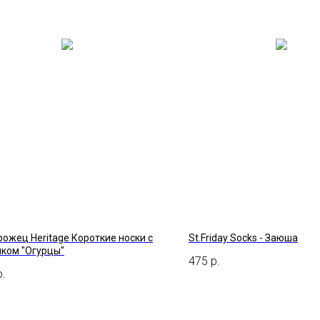
ожец Heritage Короткие носки с
St.Friday Socks - Заюша
нком "Огурцы"
475
р.
р.