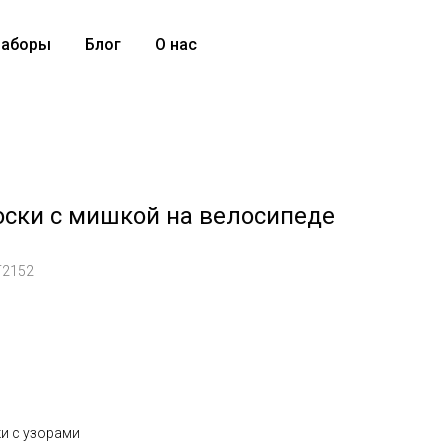
аборы
Блог
О нас
оски с мишкой на велосипеде
T2152
и с узорами