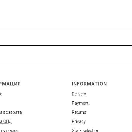
РМАЦИЯ
INFORMATION
а
Delivery
Payment
а возврата
Returns
а ОПД
Privacy
ть носки
Sock selection