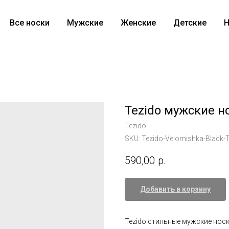
Все носки
Мужские
Женские
Детские
Н
Tezido мужские н
Tezido
SKU:
Tezido-Velomishka-Black-
590,00
р.
Добавить в корзину
Tezido стильные мужские носк