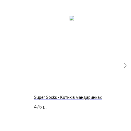
Super Socks - Котик в мандаринках
Hans
Red/
475
р.
1 79