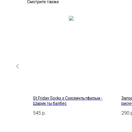
Смотрите также
 - Гусь -
St.Friday Socks x Союзмультфильм -
Запор
Шарик ты балбес
рису
545
р.
290