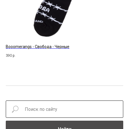
Booomerangs - Свобода - Черные
Su
390
р.
47