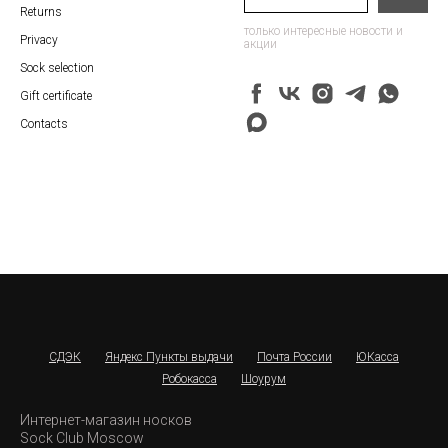
Returns
только интересные новости и
Privacy
акции
Sock selection
Gift certificate
Contacts
СДЭК
Яндекс Пункты выдачи
Почта России
ЮКасса
Робокасса
Шоурум
Интернет-магазин носков
Sock Club Moscow