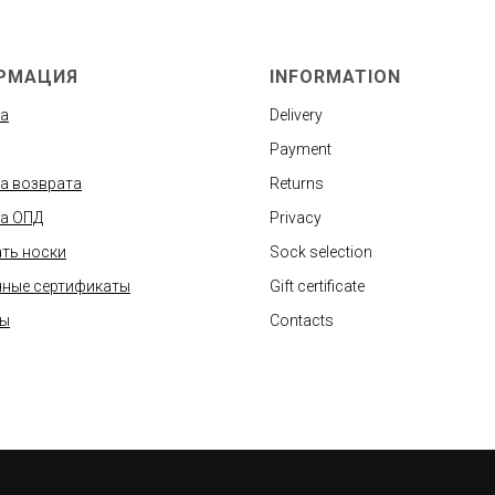
РМАЦИЯ
INFORMATION
а
Delivery
Payment
а возврата
Returns
а ОПД
Privacy
ть носки
Sock selection
ные сертификаты
Gift certificate
ты
Contacts