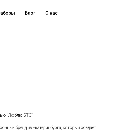
аборы
Блог
О нас
сью "Люблю БТС"
сочный бренд из Екатеринбурга, который создает