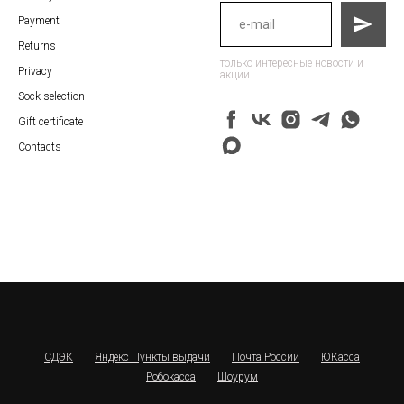
Payment
Returns
только интересные новости и
Privacy
акции
Sock selection
Gift certificate
Contacts
СДЭК
Яндекс Пункты выдачи
Почта России
ЮКасса
Робокасса
Шоурум