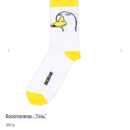
Booomerangs - "Гусь"
St
390
р.
47