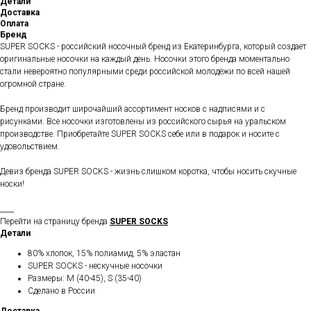
Детали
Доставка
Оплата
Бренд
SUPER SOCKS - российский носочный бренд из Екатеринбурга, который создает
оригинальные носочки на каждый день. Носочки этого бренда моментально
стали невероятно популярными среди российской молодёжи по всей нашей
огромной стране.
Бренд производит широчайший ассортимент носков с надписями и с
рисунками. Все носочки изготовлены из российского сырья на уральском
производстве. Приобретайте SUPER SOCKS себе или в подарок и носите с
удовольствием.
Девиз бренда SUPER SOCKS - жизнь слишком коротка, чтобы носить скучные
носки!
____
Перейти на страницу бренда
SUPER SOCKS
Детали
80% хлопок, 15% полиамид, 5% эластан
SUPER SOCKS - нескучные носочки
Размеры: M (40-45), S (35-40)
Сделано в России