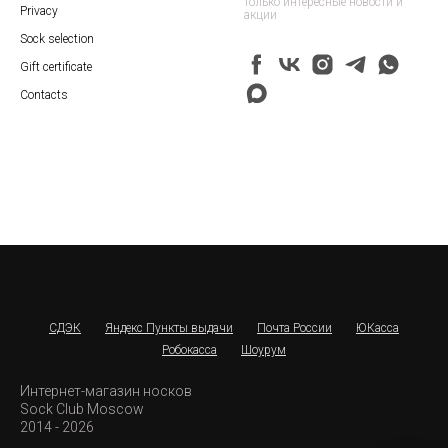
только интересные новости и
Privacy
акции
Sock selection
Gift certificate
Contacts
СДЭК
Яндекс Пункты выдачи
Почта России
ЮКасса
Робокасса
Шоурум
Интернет-магазин носков
Sock Club Moscow
2014 - 2026