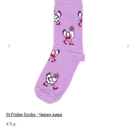
St.Friday Socks - Чикен дива
Te
475
р.
59