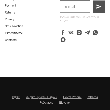
Payment
Returns
только интересные новости и
Privacy
акции
Sock selection
Gift certificate
Contacts
СДЭК
Яндекс Пункты выдачи
Почта России
ЮКасса
Робокасса
Шоурум