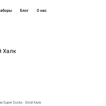
аборы
Блог
О нас
й Халк
и Super Socks - Злой Халк