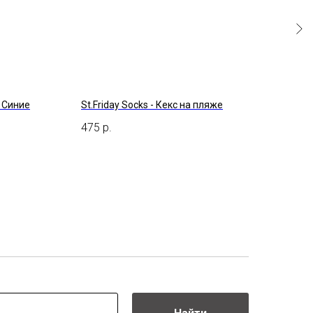
 Синие
St.Friday Socks - Кекс на пляже
Край
Фис
475
р.
1 50