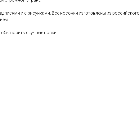
й огромной стране.
дписями и с рисунками. Все носочки изготовлены из российского
ием.
тобы носить скучные носки!