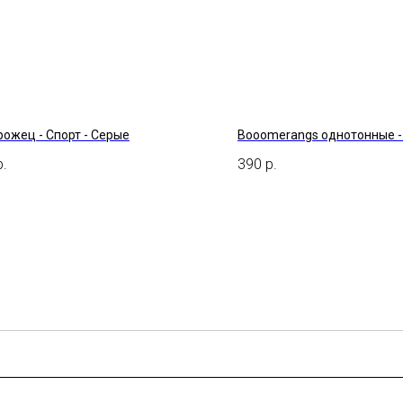
ожец - Спорт - Серые
Booomerangs однотонные -
р.
390
р.