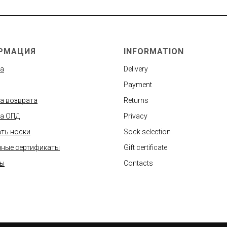
РМАЦИЯ
INFORMATION
а
Delivery
Payment
а возврата
Returns
а ОПД
Privacy
ть носки
Sock selection
ные сертификаты
Gift certificate
ты
Contacts