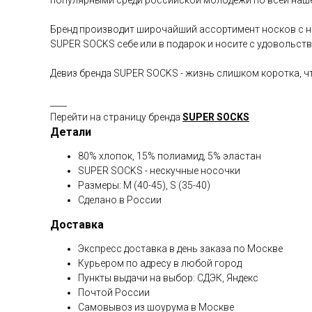
популярными среди российской молодёжи по всей наше
Бренд производит широчайший ассортимент носков с на
SUPER SOCKS себе или в подарок и носите с удовольств
Девиз бренда SUPER SOCKS - жизнь слишком коротка, ч
____
Перейти на страницу бренда
SUPER SOCKS
Детали
80% хлопок, 15% полиамид, 5% эластан
SUPER SOCKS - нескучные носочки
Размеры: M (40-45), S (35-40)
Сделано в России
Доставка
Экспресс доставка в день заказа по Москве
Курьером по адресу в любой город
Пункты выдачи на выбор: СДЭК, Яндекс
Почтой России
Самовывоз из шоурума в Москве