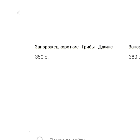
ольки,
Запорожец короткие - Грибы - Джинс
Запор
350
р.
380