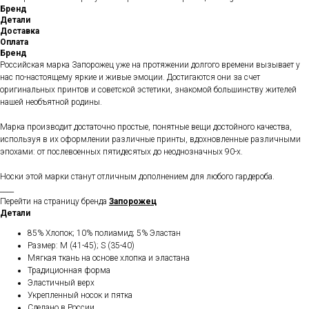
Бренд
Детали
Доставка
Оплата
Бренд
Российская марка Запорожец уже на протяжении долгого времени вызывает у
нас по-настоящему яркие и живые эмоции. Достигаются они за счет
оригинальных принтов и советской эстетики, знакомой большинству жителей
нашей необъятной родины.
Марка производит достаточно простые, понятные вещи достойного качества,
используя в их оформлении различные принты, вдохновленные различными
эпохами: от послевоенных пятидесятых до неоднозначных 90-х.
Носки этой марки станут отличным дополнением для любого гардероба.
____
Перейти на страницу бренда
Запорожец
Детали
85% Хлопок; 10% полиамид; 5% Эластан
Размер: M (41-45); S (35-40)
Мягкая ткань на основе хлопка и эластана
Традиционная форма
Эластичный верх
Укрепленный носок и пятка
Сделано в России