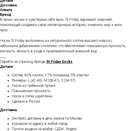
Детали
Доставка
Оплата
Бренд
В ярких носках и чувствуешь себя ярко. St.Friday заряжают энергией,
помогающей создавать свою неповторимую историю, изменять мир и жить
ярко.
Носки St.Friday выполнены из натурального хлопка высшего класса с
небольшим добавлением синтетики, что обеспечивает повышенную прочность,
мягкость, легкость в уходе и привлекательный внешний вид.
____
Перейти на страницу бренда
St.Friday Socks
Детали
Состав: 80% хлопок; 17% полиамид; 3% эластан
Размеры: L (42-46); M (38-41); S (34-37)
Носки из гребенной пряжи
Повышенная прочность
Носок и пятка укреплены
Сделано в России
Доставка
Экспресс доставка в день заказа по Москве
Курьером по адресу в любой город
Пункты выдачи на выбор: СДЭК, Яндекс