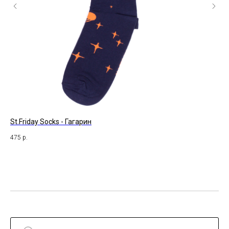
St.Friday Socks - Гагарин
St
475
р.
54