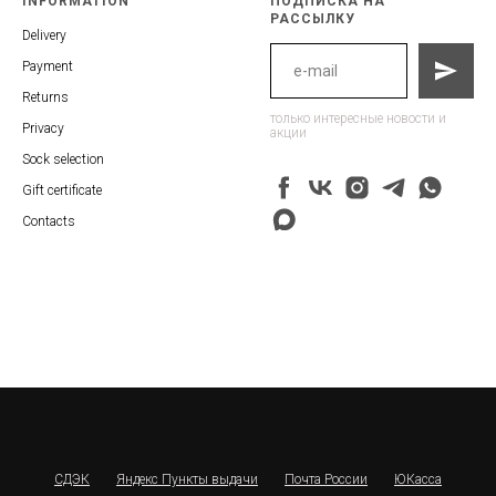
INFORMATION
ПОДПИСКА НА
РАССЫЛКУ
Delivery
Payment
Returns
только интересные новости и
Privacy
акции
Sock selection
Gift certificate
Contacts
СДЭК
Яндекс Пункты выдачи
Почта России
ЮКасса