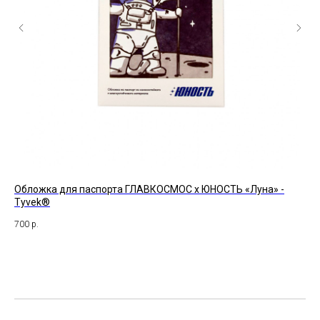
Обложка для паспорта ГЛАВКОСМОС x ЮНОСТЬ «Луна» -
Su
Tyvek®
47
700
р.