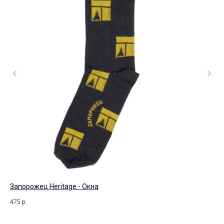
Запорожец Heritage - Окна
Bo
475
р.
39