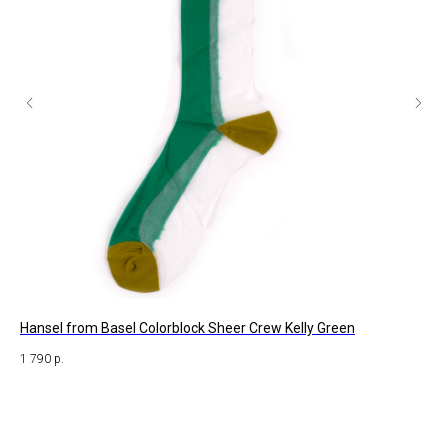
Hansel from Basel Colorblock Sheer Crew Kelly Green
St.
1 790
р.
47