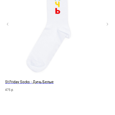
St.Friday Socks - Дичь Белые
St
475
р.
47