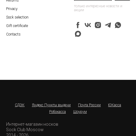
Returns
только интересные новости и
Privacy
акции
Sock selection
Gift certificate
Contacts
СДЭК
Яндекс Пункты выдачи
Почта России
ЮКасса
Робокасса
Шоурум
Интернет-магазин носков
Sock Club Moscow
2014 - 2026