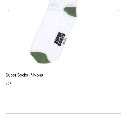
Super Socks - Чмоня
St.
475
р.
49