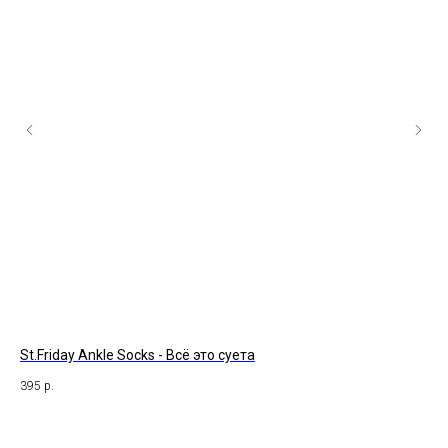
St.Friday Ankle Socks - Всё это суета
Su
395
р.
47