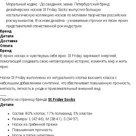
Моральный кодекс - До свидания, мама. Петербургский бренд
дизайнерских носков St.Friday Socks выпустил большую
ностальгическую коллекцию носков по мотивам творчества российских
рок-музыкантов. В основе дизайна - узнаваемые строчки из песен ярких
представителей отечественной рок-индустрии.
Бренд
Детали
Доставка
Оплата
Бренд
В ярких носках и чувствуешь себя ярко. St.Friday заряжают энергией,
помогающей создавать свою неповторимую историю, изменять мир и жить
ярко.
Носки St.Friday выполнены из натурального хлопка высшего класса с
небольшим добавлением синтетики, что обеспечивает повышенную прочность,
мягкость, легкость в уходе и привлекательный внешний вид.
____
Перейти на страницу бренда
St.Friday Socks
Детали
Состав: 80% хлопок; 17% полиамид; 3% эластан
Размеры: L (42-46); M (38-41); S (34-37)
Носки из гребенной пряжи
Повышенная прочность
Носок и пятка укреплены