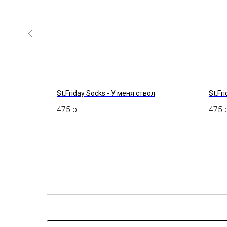
й Год
St.Friday Socks - У меня ствол
St.Fr
475
р.
475