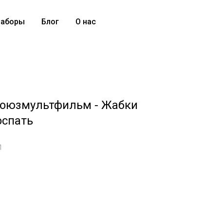
аборы
Блог
О нас
x Союзмультфильм - Жабки
оспать
1