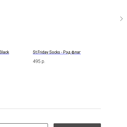
 Black
St.Friday Socks - Рэд флаг
Supe
495
р.
475