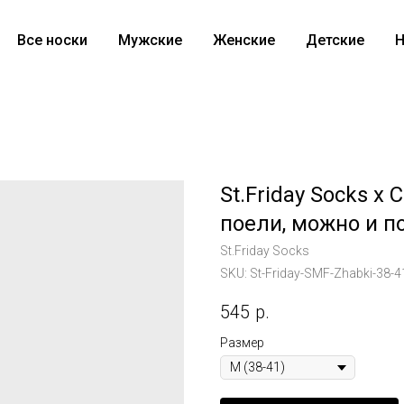
Все носки
Мужские
Женские
Детские
Н
St.Friday Socks 
поели, можно и п
St.Friday Socks
SKU:
St-Friday-SMF-Zhabki-38-4
545
р.
Размер