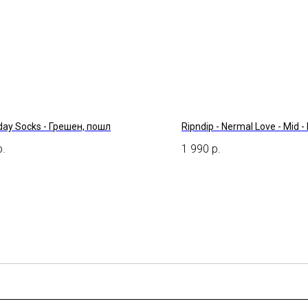
iday Socks - Грешен, пошл
Ripndip - Nermal Love - Mid -
р.
1 990
р.