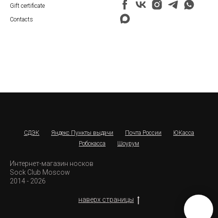
Gift certificate
Contacts
СДЭК
Яндекс Пункты выдачи
Почта России
ЮКасса
Робокасса
Шоурум
Интернет-магазин носков
Sock Club Moscow
2014 - 2026
наверх страницы