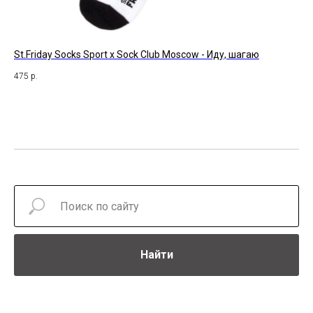
St.Friday Socks Sport x Sock Club Moscow - Иду, шагаю
St
475
р.
47
Найти