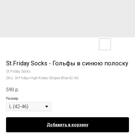
St.Friday Socks - Гольфы в синюю полоску
St.Friday Socks
SKU:
St-Friday-High-Knees-Stripes-Blue-42-46
590
р.
Размер
Добавить в корзину