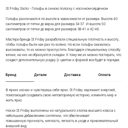
St.Friday Socks - Гольфы в синюю полоску с носочком-сердечком
Гольфы различаются по высоте в зависимости от размера. Высота 40
сантиметров от пятки до верха для размера 34-37. И высота 50
сантиметров от пятки до верха для размеров 38-41 и 42-46.
Мастера бренда St.Friday разработали специальную плотность и высоту,
чтобы гольфы были как раз по колено. Но если гольфы оказались
высоковаты, то их можно приспустить: благодаря специальному способу
вязки, на них не образуются складки. К тому-же их можно постирать, что
создаст дополнительную усадку (с цветом и формой все будет в порядке.
Бренд
Детали
Доставка
Оплата
В ярких носках и чувствуешь себя ярко. St.Friday заряжают энергией,
помогающей создавать свою неповторимую историю, изменять мир и
жить ярко.
Носки St.Friday выполнены из натурального хлопка высшего класса с
небольшим добавлением синтетики, что обеспечивает
повышенную прочность, мягкость, легкость в уходе и привлекательный
внешний вид.