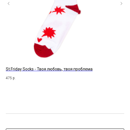
St.Friday Socks - Твоя любовь, твоя проблема
Mo
Ве
475
р.
49