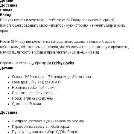
Детали
Доставка
Оплата
Бренд
В ярких носках и чувствуешь себя ярко. St.Friday заряжают энергией,
помогающей создавать свою неповторимую историю, изменять мир и жить
ярко.
Носки St.Friday выполнены из натурального хлопка высшего класса с
небольшим добавлением синтетики, что обеспечивает повышенную прочность,
мягкость, легкость в уходе и привлекательный внешний вид.
____
Перейти на страницу бренда
St.Friday Socks
Детали
Состав: 80% хлопок; 17% полиамид; 3% эластан
Размеры: L (42-46); M (38-41)
Носки из гребенной пряжи
Повышенная прочность
Носок и пятка укреплены
Сделано в России
Доставка
Экспресс доставка в день заказа по Москве
Курьером по адресу в любой город
Пункты выдачи на выбор: СДЭК, Яндекс