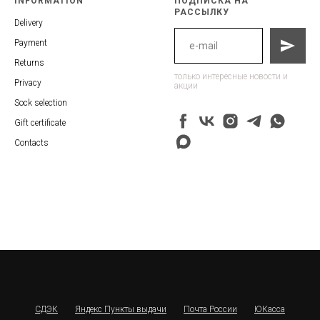
INFORMATION
ПОДПИСКА НА
РАССЫЛКУ
Delivery
Payment
Returns
только интересные новости и
Privacy
акции
Sock selection
Gift certificate
Contacts
СДЭК
Яндекс Пункты выдачи
Почта России
ЮКасса