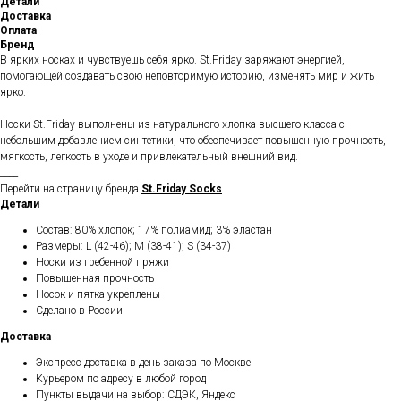
Детали
Доставка
Оплата
Бренд
В ярких носках и чувствуешь себя ярко. St.Friday заряжают энергией,
помогающей создавать свою неповторимую историю, изменять мир и жить
ярко.
Носки St.Friday выполнены из натурального хлопка высшего класса с
небольшим добавлением синтетики, что обеспечивает повышенную прочность,
мягкость, легкость в уходе и привлекательный внешний вид.
____
Перейти на страницу бренда
St.Friday Socks
Детали
Состав: 80% хлопок; 17% полиамид; 3% эластан
Размеры: L (42-46); M (38-41); S (34-37)
Носки из гребенной пряжи
Повышенная прочность
Носок и пятка укреплены
Сделано в России
Доставка
Экспресс доставка в день заказа по Москве
Курьером по адресу в любой город
Пункты выдачи на выбор: СДЭК, Яндекс