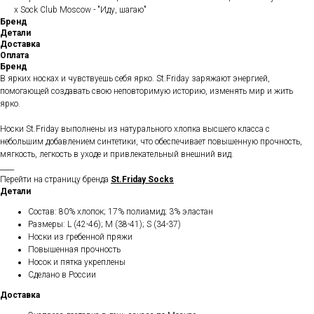
x Sock Club Moscow - "Иду, шагаю"
Бренд
Детали
Доставка
Оплата
Бренд
В ярких носках и чувствуешь себя ярко. St.Friday заряжают энергией,
помогающей создавать свою неповторимую историю, изменять мир и жить
ярко.
Носки St.Friday выполнены из натурального хлопка высшего класса с
небольшим добавлением синтетики, что обеспечивает повышенную прочность,
мягкость, легкость в уходе и привлекательный внешний вид.
____
Перейти на страницу бренда
St.Friday Socks
Детали
Состав: 80% хлопок; 17% полиамид; 3% эластан
Размеры: L (42-46); M (38-41); S (34-37)
Носки из гребенной пряжи
Повышенная прочность
Носок и пятка укреплены
Сделано в России
Доставка