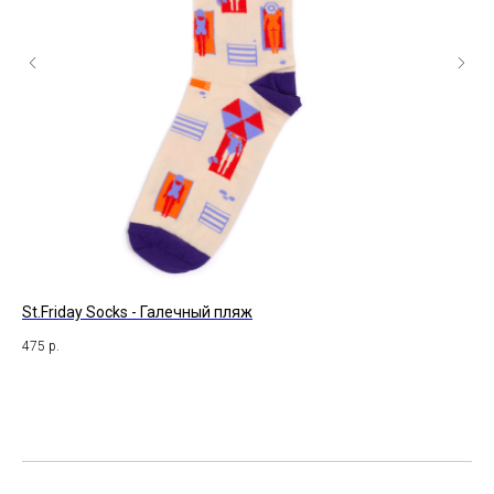
St.Friday Socks - Галечный пляж
St.
475
р.
47