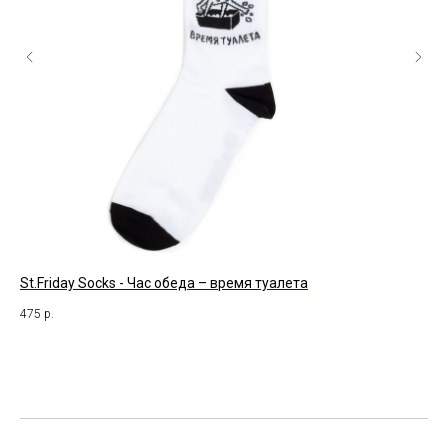
St.Friday Socks - Час обеда – время туалета
За
475
р.
39