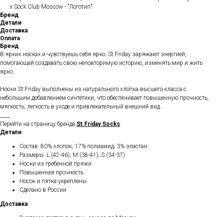
x Sock Club Moscow - "Логотип"
Бренд
Детали
Доставка
Оплата
Бренд
В ярких носках и чувствуешь себя ярко. St.Friday заряжают энергией,
помогающей создавать свою неповторимую историю, изменять мир и жить
ярко.
Носки St.Friday выполнены из натурального хлопка высшего класса с
небольшим добавлением синтетики, что обеспечивает повышенную прочность,
мягкость, легкость в уходе и привлекательный внешний вид.
____
Перейти на страницу бренда
St.Friday Socks
Детали
Состав: 80% хлопок; 17% полиамид; 3% эластан
Размеры: L (42-46); M (38-41); S (34-37)
Носки из гребенной пряжи
Повышенная прочность
Носок и пятка укреплены
Сделано в России
Доставка