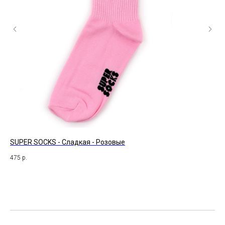
SUPER SOCKS - Сладкая - Розовые
St.
475
р.
47