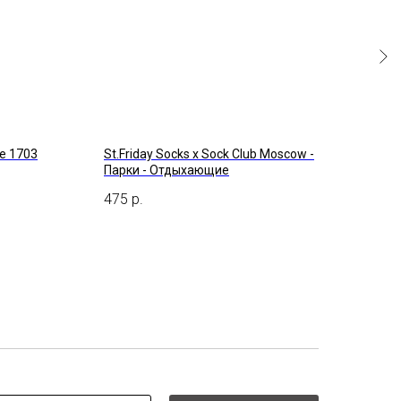
ce 1703
St.Friday Socks x Sock Club Moscow -
Tezi
Парки - Отдыхающие
590
475
р.