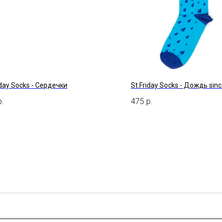
iday Socks - Сердечки
St.Friday Socks - Дождь sin
р.
475
р.