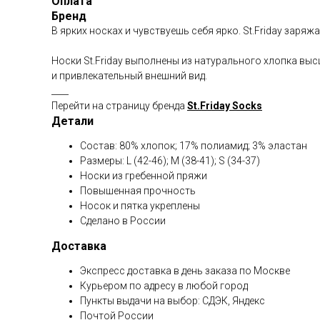
Оплата
Бренд
В ярких носках и чувствуешь себя ярко. St.Friday зар
Носки St.Friday выполнены из натурального хлопка вы
и привлекательный внешний вид.
____
Перейти на страницу бренда
St.Friday Socks
Детали
Состав: 80% хлопок; 17% полиамид; 3% эластан
Размеры: L (42-46); M (38-41); S (34-37)
Носки из гребенной пряжи
Повышенная прочность
Носок и пятка укреплены
Сделано в России
Доставка
Экспресс доставка в день заказа по Москве
Курьером по адресу в любой город
Пункты выдачи на выбор: СДЭК, Яндекс
Почтой России