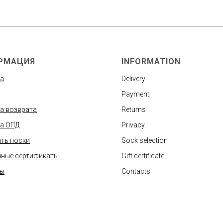
РМАЦИЯ
INFORMATION
а
Delivery
Payment
а возврата
Returns
а ОПД
Privacy
ть носки
Sock selection
ные сертификаты
Gift certificate
ты
Contacts