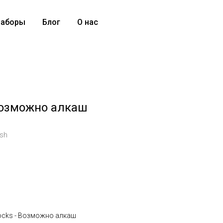
аборы
Блог
О нас
 Возможно алкаш
ash
Socks - Возможно алкаш