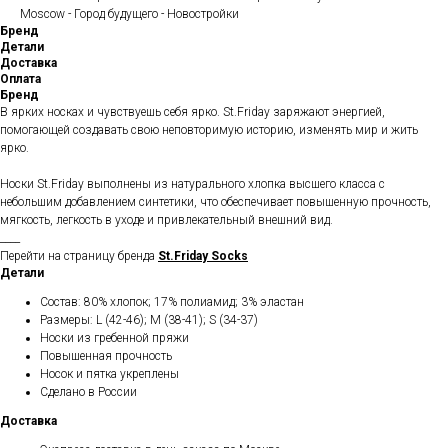
Moscow - Город будущего - Новостройки
Бренд
Детали
Доставка
Оплата
Бренд
В ярких носках и чувствуешь себя ярко. St.Friday заряжают энергией,
помогающей создавать свою неповторимую историю, изменять мир и жить
ярко.
Носки St.Friday выполнены из натурального хлопка высшего класса с
небольшим добавлением синтетики, что обеспечивает повышенную прочность,
мягкость, легкость в уходе и привлекательный внешний вид.
____
Перейти на страницу бренда
St.Friday Socks
Детали
Состав: 80% хлопок; 17% полиамид; 3% эластан
Размеры: L (42-46); M (38-41); S (34-37)
Носки из гребенной пряжи
Повышенная прочность
Носок и пятка укреплены
Сделано в России
Доставка