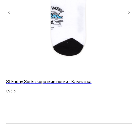
St.Friday Socks короткие носки - Камчатка
Su
395
р.
47