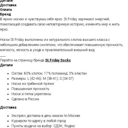
Детали
Доставка
Оплата
Бренд
В ярких носках и чувствуешь себя ярко. St.Friday заряжают энергией,
помогающей создавать свою неповторимую историю, изменять мир и жить
ярко.
Носки St.Friday выполнены из натурального хлопка высшего класса с
небольшим добавлением синтетики, что обеспечивает повышенную прочность,
мягкость, легкость в уходе и привлекательный внешний вид.
____
Перейти на страницу бренда
St.Friday Socks
Детали
Состав: 80% хлопок; 17% полиамид; 3% эластан
Размеры: L (42-46); M (38-41); S (34-37)
Носки из гребенной пряжи
Повышенная прочность
Носок и пятка укреплены
Сделано в России
Доставка
Экспресс доставка в день заказа по Москве
Курьером по адресу в любой город
Пункты выдачи на выбор: СДЭК, Яндекс