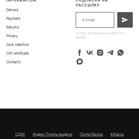
INFORMATION
ПОДПИСКА НА
РАССЫЛКУ
Delivery
Payment
Returns
только интересные новости и
Privacy
акции
Sock selection
Gift certificate
Contacts
СДЭК
Яндекс Пункты выдачи
Почта России
ЮКасса