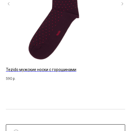
Tezido мужские носки с горошинами
St.
590
р.
49