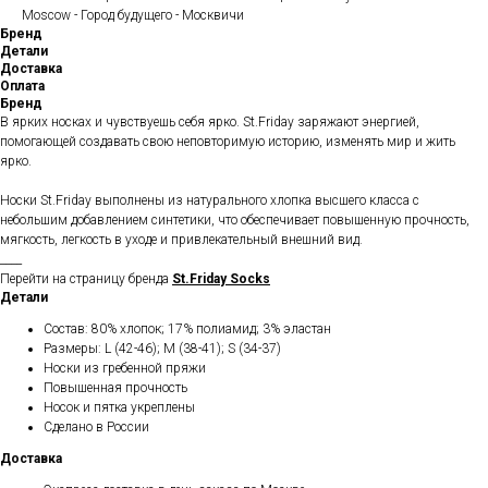
Moscow - Город будущего - Москвичи
Бренд
Детали
Доставка
Оплата
Бренд
В ярких носках и чувствуешь себя ярко. St.Friday заряжают энергией,
помогающей создавать свою неповторимую историю, изменять мир и жить
ярко.
Носки St.Friday выполнены из натурального хлопка высшего класса с
небольшим добавлением синтетики, что обеспечивает повышенную прочность,
мягкость, легкость в уходе и привлекательный внешний вид.
____
Перейти на страницу бренда
St.Friday Socks
Детали
Состав: 80% хлопок; 17% полиамид; 3% эластан
Размеры: L (42-46); M (38-41); S (34-37)
Носки из гребенной пряжи
Повышенная прочность
Носок и пятка укреплены
Сделано в России
Доставка