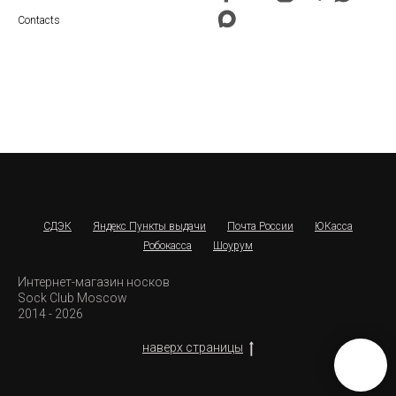
Contacts
СДЭК
Яндекс Пункты выдачи
Почта России
ЮКасса
Робокасса
Шоурум
Интернет-магазин носков
Sock Club Moscow
2014 - 2026
наверх страницы