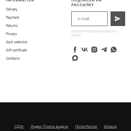
INFORMATION
ПОДПИСКА НА
РАССЫЛКУ
Delivery
Payment
Returns
только интересные новости и
Privacy
акции
Sock selection
Gift certificate
Contacts
СДЭК
Яндекс Пункты выдачи
Почта России
ЮКасса