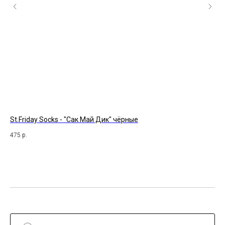
St.Friday Socks - "Сак Май Дик" чёрные
За
475
р.
39