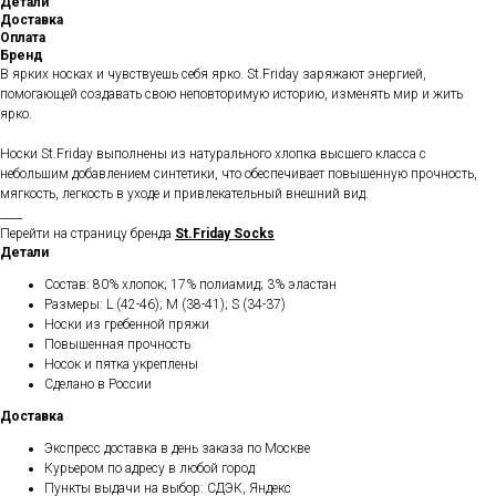
Детали
Доставка
Оплата
Бренд
В ярких носках и чувствуешь себя ярко. St.Friday заряжают энергией,
помогающей создавать свою неповторимую историю, изменять мир и жить
ярко.
Носки St.Friday выполнены из натурального хлопка высшего класса с
небольшим добавлением синтетики, что обеспечивает повышенную прочность,
мягкость, легкость в уходе и привлекательный внешний вид.
____
Перейти на страницу бренда
St.Friday Socks
Детали
Состав: 80% хлопок; 17% полиамид; 3% эластан
Размеры: L (42-46); M (38-41); S (34-37)
Носки из гребенной пряжи
Повышенная прочность
Носок и пятка укреплены
Сделано в России
Доставка
Экспресс доставка в день заказа по Москве
Курьером по адресу в любой город
Пункты выдачи на выбор: СДЭК, Яндекс