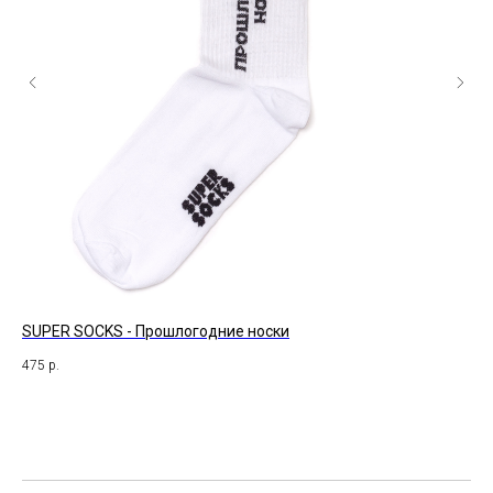
SUPER SOCKS - Прошлогодние носки
St
475
р.
47