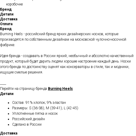
коробочке
Бренд
Детали
Доставка
Оплата
Бренд
Burning Heels - российский бренд ярких дизайнерских носков, которые
производятся по собственным дизайнам на московской чулочно-носочной
фабрике.
Идея бренда - создавать в России яркий, необычный и абсолютно качественный
продукт, который будет дарить людям хорошее настроение каждый день. Носки
этого бренда по достоинству оценят как консерваторы в стиле, так и модники,
ищущие смелые решения.
____
Перейти на страницу бренда
Burning Heels
Детали
Состав: 91% хлопок; 9% эластан
Размеры: S (36-38); M (39-41); L (42-45)
Уплотнённые пятка и носок
Российский дизайн
Сделано в России
Доставка