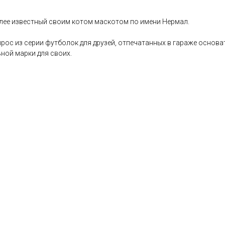
олее известный своим котом маскотом по имени Нермал.
рос из серии футболок для друзей, отпечатанных в гараже основа
ьной марки для своих.