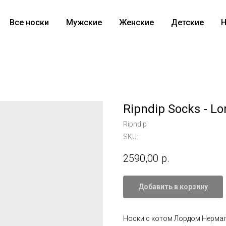
Все носки
Мужские
Женские
Детские
Н
Ripndip Socks - Lo
Ripndip
SKU:
2590,00
р.
Добавить в корзину
Носки с котом Лордом Нермалом