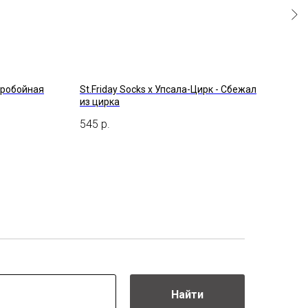
веробойная
St.Friday Socks x Упсала-Цирк - Сбежал
St.F
из цирка
Стои
545
р.
590
Найти