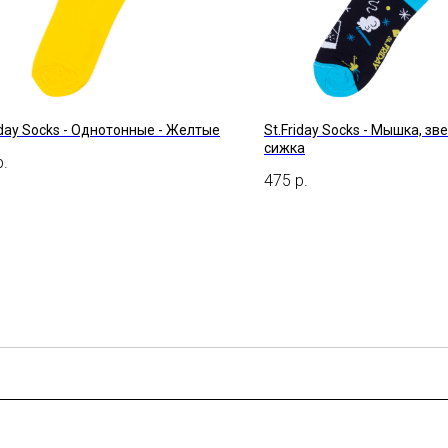
iday Socks - Однотонные - Желтые
St.Friday Socks - Мышка, з
сижка
р.
475
р.