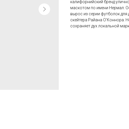
калифорнийский бренд уличн
маскотом по имени Нермал. О
вырос из серии футболок для 
скейтера Райана О’Коннора. Н
сохраняет дух локальной марк