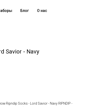
аборы
Блог
О нас
rd Savior - Navy
 Ripndip Socks - Lord Savior - Navy RIPNDIP -