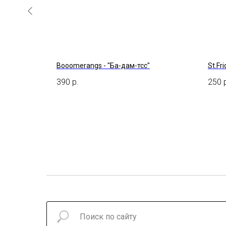
к - Мой Нос
Booomerangs - "Ба-дам-тсс"
St.Fr
390
р.
250