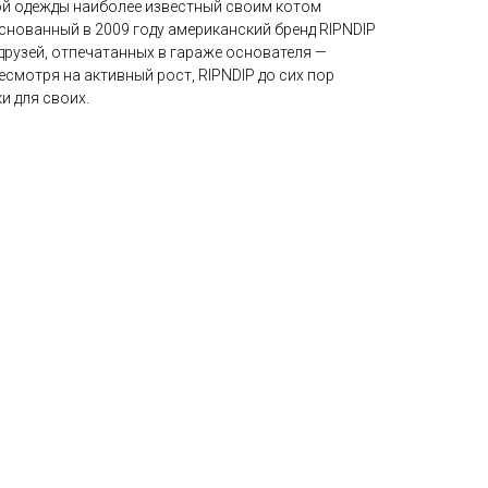
ой одежды наиболее известный своим котом
снованный в 2009 году американский бренд RIPNDIP
друзей, отпечатанных в гараже основателя —
есмотря на активный рост, RIPNDIP до сих пор
и для своих.