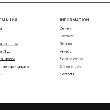
РМАЦИЯ
INFORMATION
а
Delivery
Payment
а возврата
Returns
а ОПД
Privacy
ть носки
Sock selection
ные сертификаты
Gift certificate
ты
Contacts