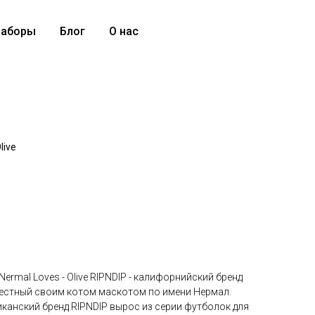
аборы
Блог
О нас
live
Nermal Loves - Olive RIPNDIP - калифорнийский бренд
естный своим котом маскотом по имени Нермал.
канский бренд RIPNDIP вырос из серии футболок для