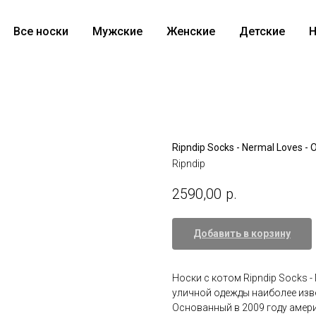
Все носки
Мужские
Женские
Детские
Н
Ripndip Socks - Nermal Loves - O
Ripndip
2590,00
р.
Добавить в корзину
Носки с котом Ripndip Socks - 
уличной одежды наиболее изв
Основанный в 2009 году амери