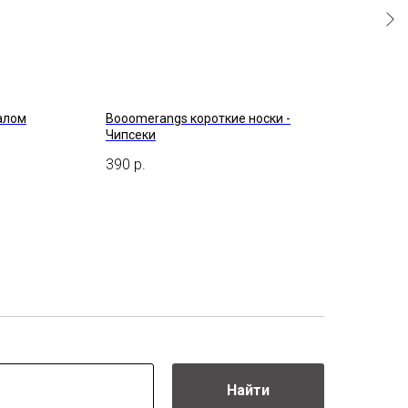
калом
Booomerangs короткие носки -
St.F
Чипсеки
475
390
р.
Найти