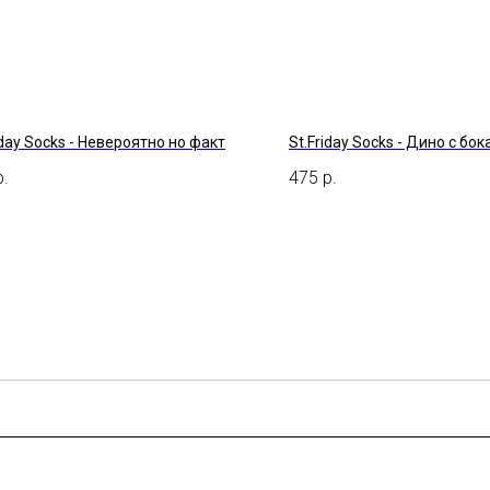
iday Socks - Невероятно но факт
St.Friday Socks - Дино с бо
р.
475
р.