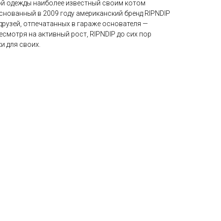
ой одежды наиболее известный своим котом
снованный в 2009 году американский бренд RIPNDIP
друзей, отпечатанных в гараже основателя —
есмотря на активный рост, RIPNDIP до сих пор
и для своих.