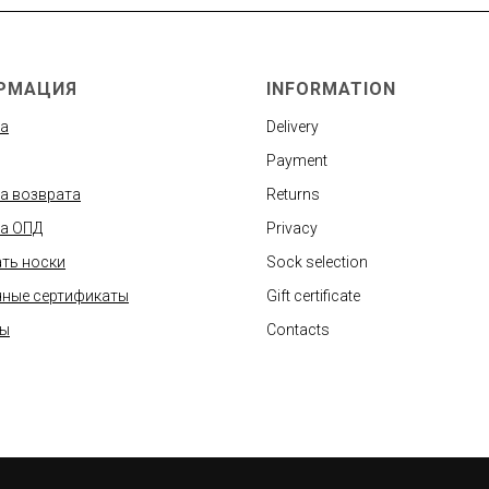
РМАЦИЯ
INFORMATION
а
Delivery
Payment
а возврата
Returns
а ОПД
Privacy
ть носки
Sock selection
ные сертификаты
Gift certificate
ты
Contacts