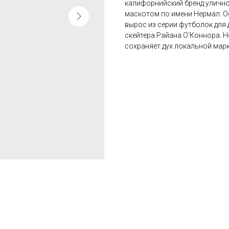
калифорнийский бренд уличн
маскотом по имени Нермал. О
вырос из серии футболок для 
скейтера Райана О’Коннора. Н
сохраняет дух локальной марк