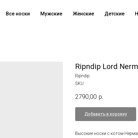
Все носки
Мужские
Женские
Детские
Н
Ripndip Lord Nerm
Ripndip
SKU:
2790,00
р.
Добавить в корзину
Высокие носки с котом Нермало