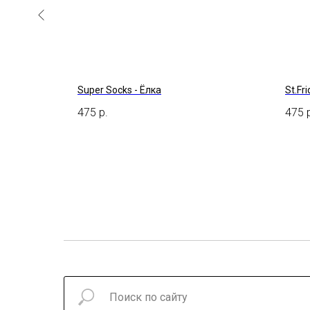
 - Ну ты и
Super Socks - Ёлка
St.Fr
475
р.
475