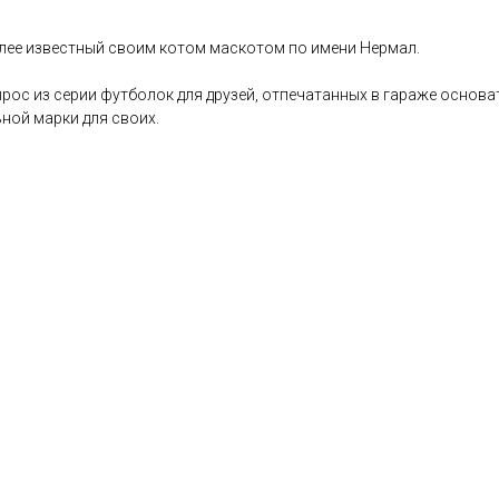
олее известный своим котом маскотом по имени Нермал.
рос из серии футболок для друзей, отпечатанных в гараже основа
ьной марки для своих.