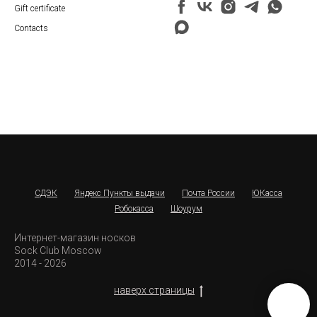
Gift certificate
Contacts
СДЭК
Яндекс Пункты выдачи
Почта России
ЮКасса
Робокасса
Шоурум
Интернет-магазин носков
Sock Club Moscow
2014 - 2026
наверх страницы