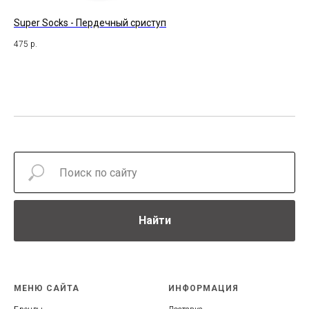
Super Socks - Пердечный сриступ
Bo
475
р.
39
Найти
МЕНЮ САЙТА
ИНФОРМАЦИЯ