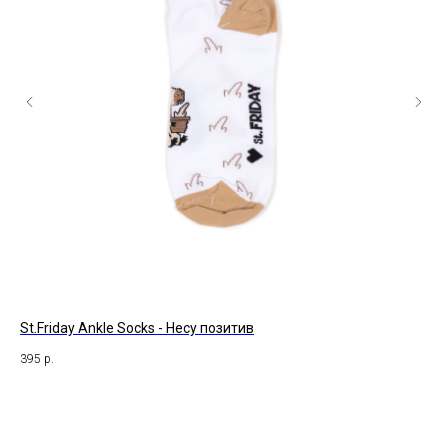
St.Friday Ankle Socks - Несу позитив
St
395
р.
47