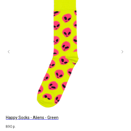
Happy Socks - Aliens - Green
Soc
890
р.
35