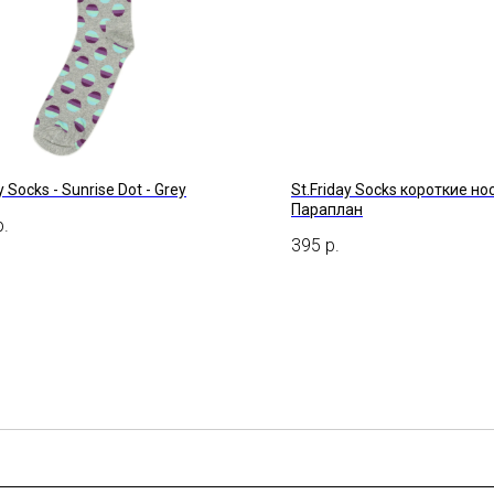
 Socks - Sunrise Dot - Grey
St.Friday Socks короткие нос
Параплан
р.
395
р.