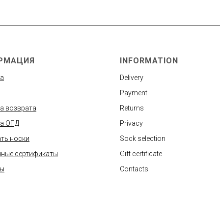
РМАЦИЯ
INFORMATION
а
Delivery
Payment
а возврата
Returns
а ОПД
Privacy
ть носки
Sock selection
ные сертификаты
Gift certificate
ты
Contacts