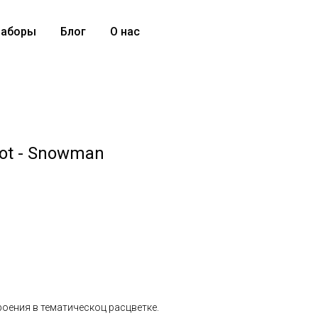
аборы
Блог
О нас
Dot - Snowman
оения в тематическоц расцветке.