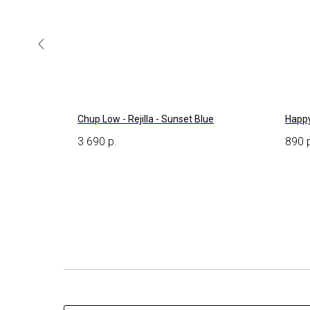
Chup Low - Rejilla - Sunset Blue
Happy
3 690
р.
890