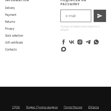
INFORMATION
ПОДПИСКА НА
РАССЫЛКУ
Delivery
Payment
Returns
только интересные новости и
Privacy
акции
Sock selection
Gift certificate
Contacts
СДЭК
Яндекс Пункты выдачи
Почта России
ЮКасса