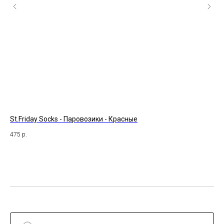
St.Friday Socks - Паровозики - Красные
St
475
р.
47