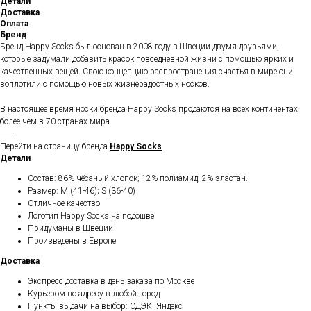
Детали
Доставка
Оплата
Бренд
Бренд Happy Socks был основан в 2008 году в Швеции двумя друзьями,
которые задумали добавить красок повседневной жизни с помощью ярких и
качественных вещей. Свою концепцию распространения счастья в мире они
воплотили с помощью новых жизнерадостных носков.
В настоящее время носки бренда Happy Socks продаются на всех континентах
более чем в 70 странах мира.
____
Перейти на страницу бренда
Happy Socks
Детали
Состав: 86% чёсаный хлопок; 12% полиамид; 2% эластан.
Размер: M (41-46); S (36-40)
Отличное качество
Логотип Happy Socks на подошве
Придуманы в Швеции
Произведены в Европе
Доставка
Экспресс доставка в день заказа по Москве
Курьером по адресу в любой город
Пункты выдачи на выбор: СДЭК, Яндекс