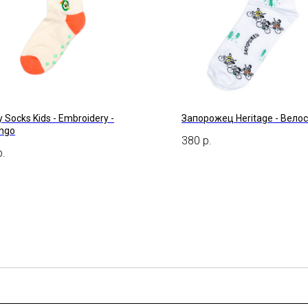
 Socks Kids - Embroidery -
Запорожец Heritage - Вело
ingo
380
р.
р.