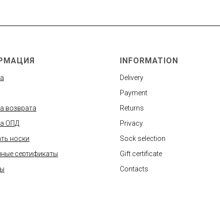
РМАЦИЯ
INFORMATION
а
Delivery
Payment
а возврата
Returns
а ОПД
Privacy
ть носки
Sock selection
ные сертификаты
Gift certificate
ты
Contacts