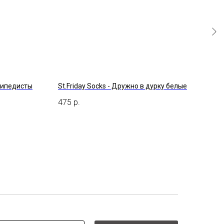
сипедисты
St.Friday Socks - Дружно в дурку белые
Chup 
475
р.
3 79