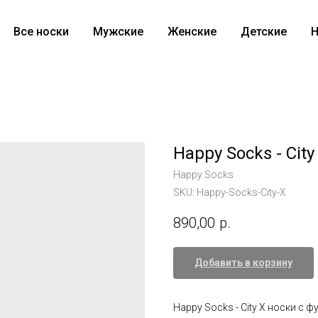
Все носки
Мужские
Женские
Детские
Н
Happy Socks - City
Happy Socks
SKU:
Happy-Socks-City-X
890,00
р.
Добавить в корзину
Happy Socks - City X носки с