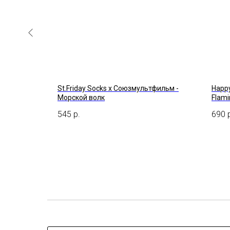
tmas Dots
St.Friday Socks x Союзмультфильм -
Happy
Морской волк
Flam
545
р.
690