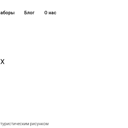
аборы
Блог
О нас
 X
 футуристическим рисунком