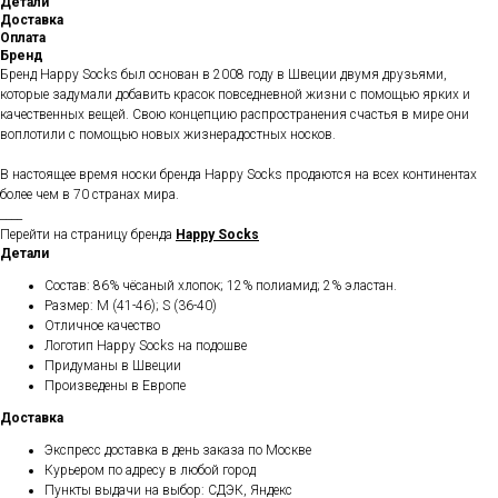
Детали
Доставка
Оплата
Бренд
Бренд Happy Socks был основан в 2008 году в Швеции двумя друзьями,
которые задумали добавить красок повседневной жизни с помощью ярких и
качественных вещей. Свою концепцию распространения счастья в мире они
воплотили с помощью новых жизнерадостных носков.
В настоящее время носки бренда Happy Socks продаются на всех континентах
более чем в 70 странах мира.
____
Перейти на страницу бренда
Happy Socks
Детали
Состав: 86% чёсаный хлопок; 12% полиамид; 2% эластан.
Размер: M (41-46); S (36-40)
Отличное качество
Логотип Happy Socks на подошве
Придуманы в Швеции
Произведены в Европе
Доставка
Экспресс доставка в день заказа по Москве
Курьером по адресу в любой город
Пункты выдачи на выбор: СДЭК, Яндекс