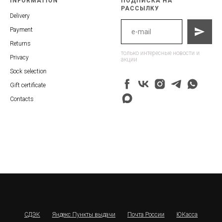
INFORMATION
ПОДПИСКА НА
РАССЫЛКУ
Delivery
Payment
Returns
только интересные новости и
Privacy
акции
Sock selection
Gift certificate
Contacts
СДЭК
Яндекс Пункты выдачи
Почта России
ЮКасса