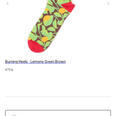
Burning Heels - Lemons Green Brown
St
470
р.
47