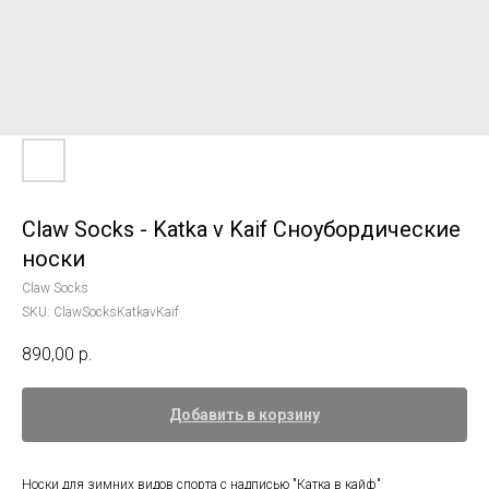
Claw Socks - Katka v Kaif Сноубордические
носки
Claw Socks
SKU:
ClawSocksKatkavKaif
890,00
р.
Добавить в корзину
Носки для зимних видов спорта с надписью "Катка в кайф"