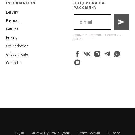
INFORMATION
ПОДПИСКА НА
РАССЫЛКУ
Delivery
Payment
Returns
только интересные новости и
Privacy
акции
Sock selection
Gift certificate
Contacts
СДЭК
Яндекс Пункты выдачи
Почта России
ЮКасса