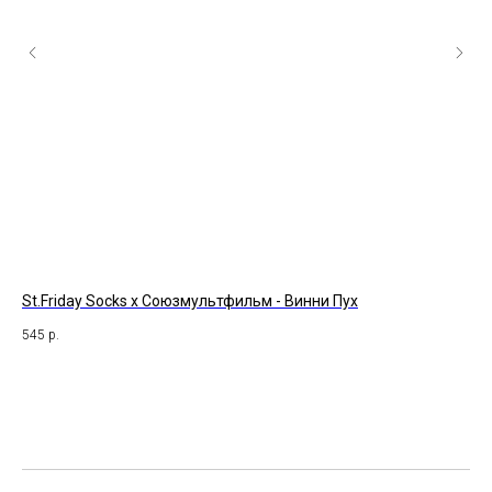
St.Friday Socks x Союзмультфильм - Винни Пух
St 
545
р.
39